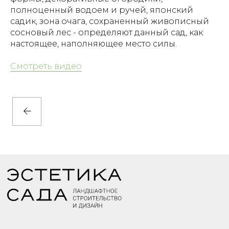
полноценный водоем и ручей, японский
садик, зона очага, сохраненный живописный
сосновый лес - определяют данный сад, как
О нас
Частные сады
настоящее, наполняющее место силы.
Общественные
Услуги
и коммерческие
Смотреть видео
Для бизнеса
территории
Екатеринбург, ул.
+7 (912) 627-25-75
Декабристов 16/18
green_servise@list.ru
лит. 3, офис 408
Наверх
Политика
© 2005-2024 ИП Шайхуллина
конфиденциальности
Зульфия Равильевна
Сайт разработан в Xpage