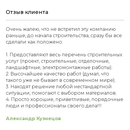
Отзыв клиента
Очень жалею, что не встретил эту компанию
раньше, до начала строительства, сразу бы все
сделали как положено.
1. Предоставляют весь перечень строительных
услуг (проект, строительные, отделочные,
ландшафтные, электромонтажные работы);
2. Высочайшее качество работ (думал, что
такого уже не бывает в современном мире);
О нас
Частные сады
3. Находят решение любой нестандартной
Общественные
Услуги
и коммерческие
ситуации, помогают с выбором материалов;
Для бизнеса
территории
4. Просто хорошие, приветливые, порядочные
люди и профессионалы своего дела!!!
Екатеринбург, ул.
+7 (912) 627-25-75
Декабристов 16/18
green_servise@list.ru
лит. 3, офис 408
Александр Кузнецов