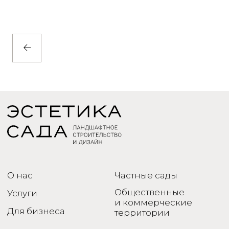
О нас
Частные сады
Общественные
Услуги
и коммерческие
Для бизнеса
территории
Екатеринбург, ул.
+7 (912) 627-25-75
Декабристов 16/18
green_servise@list.ru
лит. 3, офис 408
Наверх
Политика
© 2005-2024 ИП Шайхуллина
конфиденциальности
Зульфия Равильевна
Сайт разработан в Xpage