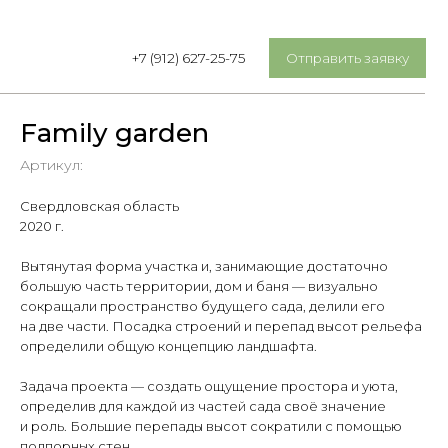
Отправить заявку
+7 (912) 627-25-75
Family garden
Артикул:
Свердловская область
2020 г.
Вытянутая форма участка и, занимающие достаточно
большую часть территории, дом и баня — визуально
сокращали пространство будущего сада, делили его
на две части. Посадка строений и перепад высот рельефа
определили общую концепцию ландшафта.
Задача проекта — создать ощущение простора и уюта,
определив для каждой из частей сада своё значение
и роль. Большие перепады высот сократили с помощью
подпорных стен.