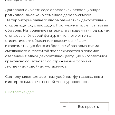
Для парадной части сада определили рекреационную
роль, здесь высажено семейное дерево-символ.
На территории заднего двора разместили декоративный
огород и детскую площадку. Прогулочная аллея связывает
обе зоны. Натуральные материалы в мощении и подпорных
стенах, за счёт своей фактуры и теплого оттенка,
стилистически объединили классический дом
и харизматичную баню из бревна. Образ романтизма
смешанного с классикой прослеживается в приемах
озеленения: злаки, декоративно-цветущие многолетники
прекрасно сочетаются со стрижеными формами
лиственных и хвойных кустарников.
Сад получился комфортным, удобным, функциональным
и интересным за счет своей многоуровневости.
Все проекты
Смотреть видео