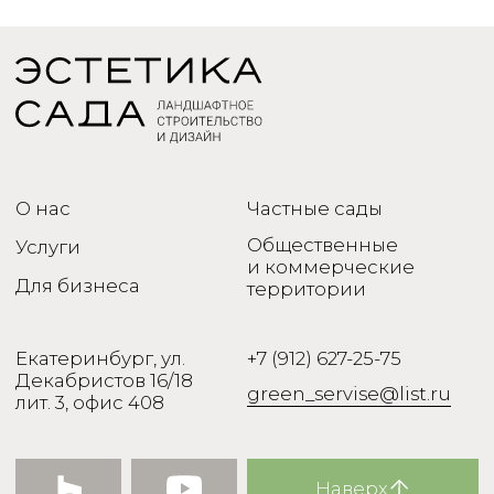
лит. 3, офис 408
Наверх
Политика
© 2005-2024 ИП Шайхуллина
конфиденциальности
Зульфия Равильевна
Сайт разработан в Xpage