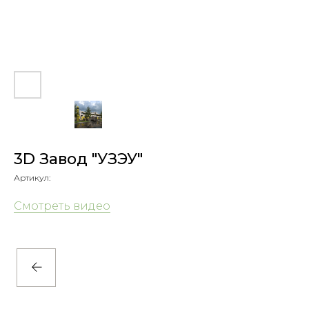
3D Завод "УЗЭУ"
Артикул:
Смотреть видео
О нас
Частные сады
Общественные
Услуги
и коммерческие
Для бизнеса
территории
Екатеринбург, ул.
+7 (912) 627-25-75
Декабристов 16/18
green_servise@list.ru